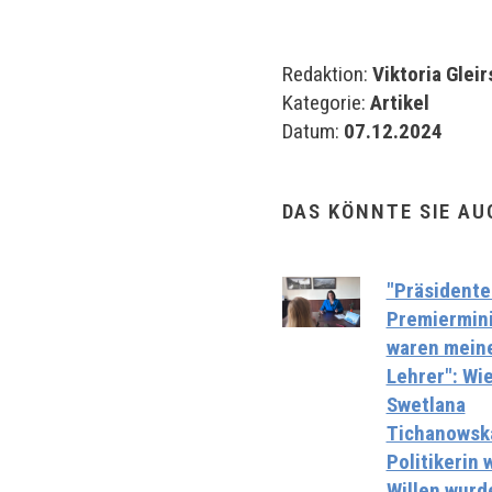
Redaktion:
Viktoria Glei
Kategorie:
Artikel
Datum:
07.12.2024
DAS KÖNNTE SIE AU
"Präsidente
Premiermini
waren mein
Lehrer": Wi
Swetlana
Tichanowska
Politikerin 
Willen wurd