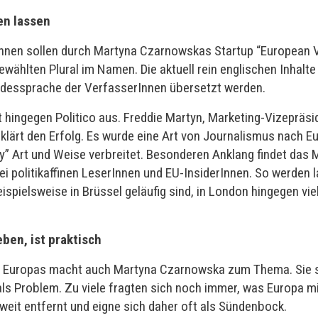
en lassen
Innen sollen durch Martyna Czarnowskas Startup “European 
wählten Plural im Namen. Die aktuell rein englischen Inhalte
ndessprache der VerfasserInnen übersetzt werden.
ingegen Politico aus. Freddie Martyn, Marketing-Vizepräsi
ärt den Erfolg. Es wurde eine Art von Journalismus nach Eu
y” Art und Weise verbreitet. Besonderen Anklang findet das 
i politikaffinen LeserInnen und EU-InsiderInnen. So werden
ispielsweise in Brüssel geläufig sind, in London hingegen vi
ben, ist praktisch
adt Europas macht auch Martyna Czarnowska zum Thema. Sie s
 als Problem. Zu viele fragten sich noch immer, was Europa mi
 weit entfernt und eigne sich daher oft als Sündenbock.