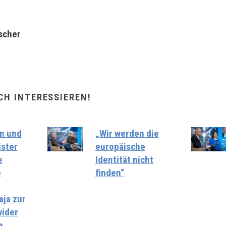
rscher
CH INTERESSIEREN!
n und
„Wir werden die
ster
europäische
e
Identität nicht
e
finden“
ja zur
wider
e